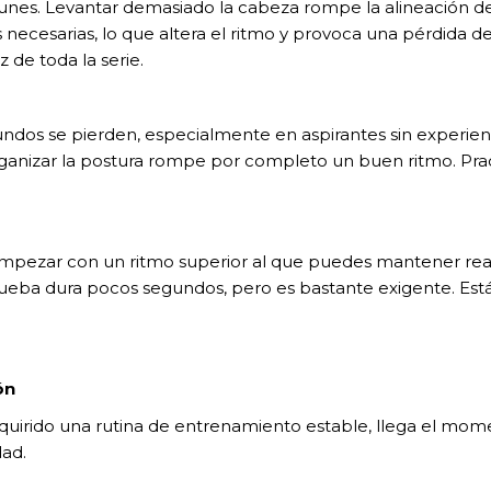
unes. Levantar demasiado la cabeza rompe la alineación del
necesarias, lo que altera el ritmo y provoca una pérdida de 
 de toda la serie.
ndos se pierden, especialmente en aspirantes sin experienci
ganizar la postura rompe por completo un buen ritmo. Pract
mpezar con un ritmo superior al que puedes mantener real
prueba dura pocos segundos, pero es bastante exigente. Está
ón
quirido una rutina de entrenamiento estable, llega el momen
dad.