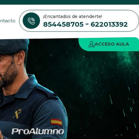
¡Encantados de atenderte!
ntacto
-
854458705
622013392
ACCESO AULA