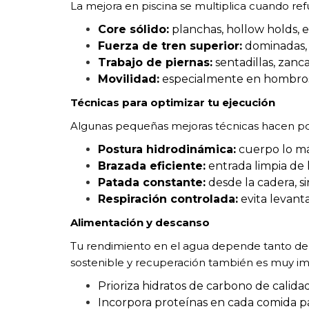
La mejora en piscina se multiplica cuando refue
Core sólido:
planchas, hollow holds, e
Fuerza de tren superior:
dominadas, 
Trabajo de piernas:
sentadillas, zanca
Movilidad:
especialmente en hombros 
Técnicas para optimizar tu ejecución
Algunas pequeñas mejoras técnicas hacen pos
Postura hidrodinámica:
cuerpo lo más
Brazada eficiente:
entrada limpia de l
Patada constante:
desde la cadera, s
Respiración controlada:
evita levanta
Alimentación y descanso
Tu rendimiento en el agua depende tanto de
sostenible y recuperación también es muy im
Prioriza hidratos de carbono de calid
Incorpora proteínas en cada comida p