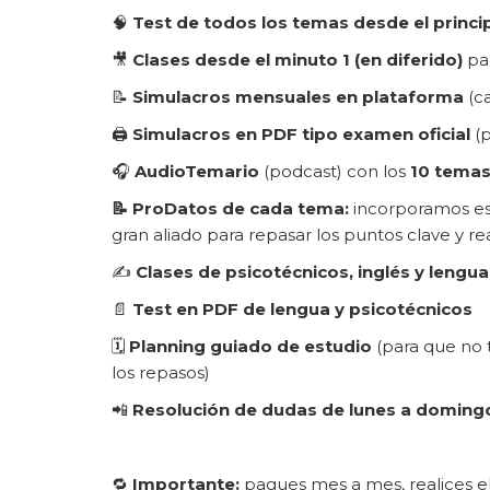
🧠
Test de todos los temas desde el princi
🎥
Clases desde el minuto 1 (en diferido)
par
📝
Simulacros mensuales en plataforma
(c
🖨️
Simulacros en PDF tipo examen oficial
(p
🎧
AudioTemario
(podcast) con los
10 temas 
📝 ProDatos de cada tema:
incorporamos es
gran aliado para repasar los puntos clave y rea
✍️
Clases de psicotécnicos, inglés y lengua
📄
Test en PDF de lengua y psicotécnicos
🗓️
Planning guiado de estudio
(para que no t
los repasos)
📲
Resolución de dudas de lunes a doming
🔁
Importante:
pagues mes a mes, realices e