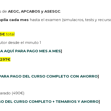
as de
AEGC, APCABOS y ASESGC
.
plía cada mes
hasta el examen (simulacros, tests y recurso
3€
total
utor desde el minuto 1
A AQUÍ PARA PAGO MES A MES
]
 297€
 PARA PAGO DEL CURSO COMPLETO CON AHORRO
]
parado (490€)
GO DEL CURSO COMPLETO + TEMARIOS Y AHORRO
]