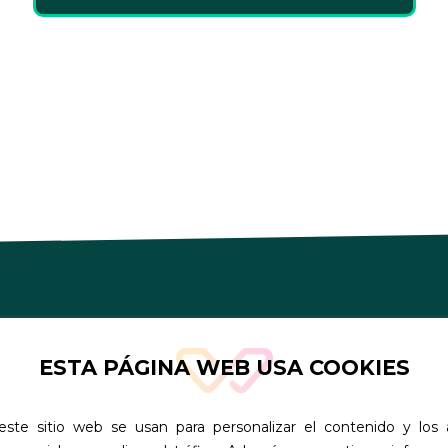
Academia colaboradora
Con l
ESTA PÁGINA WEB USA COOKIES
854458705
ste sitio web se usan para personalizar el contenido y los 
(+34) 622013392