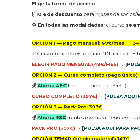
Elige tu forma de acceso
🎖️
10% de descuento
para hijos/as de socios/
🔁
En todas las modalidades:
el curso
se am
OPCIÓN 1
— Pago mensual:
49€/mes
→
34
✅ Curso completo + temario PDF incluido + t
ELEGIR PAGO MENSUAL (49€/MES)
→
[
PULS
OPCIÓN 2
— Curso completo (pago único):
💰
Ahorra 46€
frente al mensual (343€)
CURSO COMPLETO (297€)
→
[
PULSA AQUÍ
OPCIÓN 3
— Pack Pro: 397€
💰
Ahorra 93€
frente a comprar todo por se
PACK PRO (397€)
→
[
PULSA AQUÍ PARA PA
OPCIÓN TEMARIO
(solo material): 147€