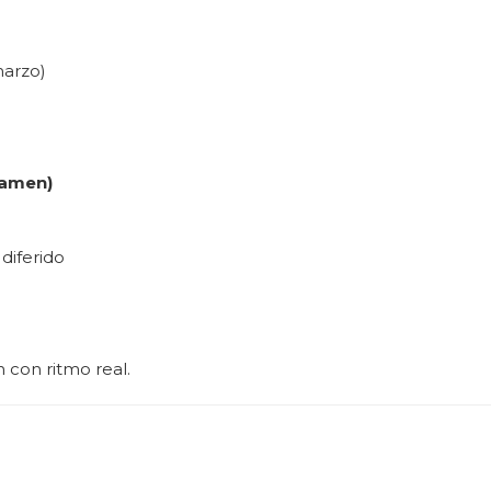
marzo)
xamen)
diferido
 con ritmo real.