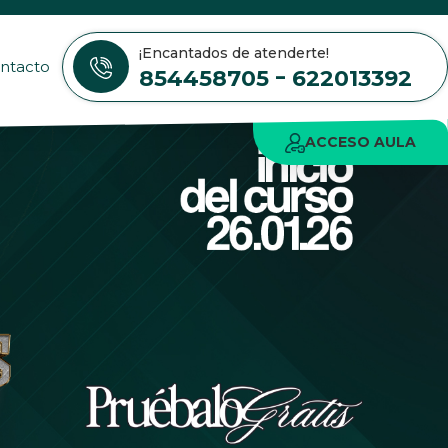
¡Encantados de atenderte!
ntacto
-
854458705
622013392
ACCESO AULA