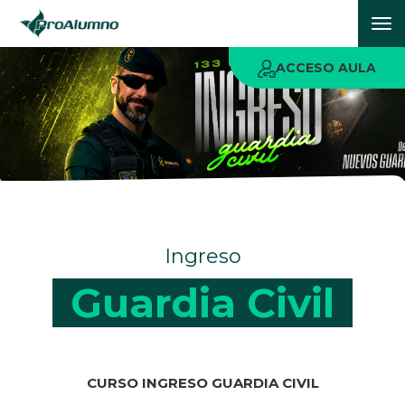
To
nav
ACCESO AULA
Ingreso
Guardia Civil
CURSO INGRESO GUARDIA CIVIL