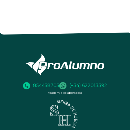
854458705
(+34) 622013392
Academia colaboradora