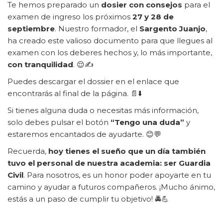
Te hemos preparado un
dosier con consejos
para el
examen de ingreso los próximos
27 y 28 de
septiembre
. Nuestro formador, el
Sargento Juanjo
,
ha creado este valioso documento para que llegues al
examen con los deberes hechos y, lo más importante,
con tranquilidad
. 😌✍️
Puedes descargar el dossier en el enlace que
encontrarás al final de la página. 📄⬇️
Si tienes alguna duda o necesitas más información,
solo debes pulsar el botón
“Tengo una duda”
y
estaremos encantados de ayudarte. 😊💬
Recuerda,
hoy tienes el sueño que un día también
tuvo el personal de nuestra academia: ser Guardia
Civil
. Para nosotros, es un honor poder apoyarte en tu
camino y ayudar a futuros compañeros. ¡Mucho ánimo,
estás a un paso de cumplir tu objetivo! 🚔💪