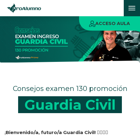
To
nav
ACCESO AULA
Consejos examen 130 promoción
Guardia Civil
¡
Bienvenido/a, futuro/a Guardia Civil!
👮‍♂️👮‍♀️